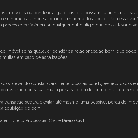
ossui dívidas ou pendências jurídicas que possam, futuramente, traz
 tanto em nome da empresa, quanto em nome dos sócios. Para essa verifi
 processo de falência ou qualquer outro litígio que possa levar o ve
al do imóvel se há qualquer pendência relacionada ao bem, que pode
as multas em caso de fiscalizações.
isadas, devendo constar claramente todas as condições acordadas en
 de rescisão contratual, multa por atraso ou descumprimento e respo
uma transação segura e evitar, até mesmo, uma possível perda do imó
da aquisição do bem.
m Direito Processual Civil e Direito Civil.